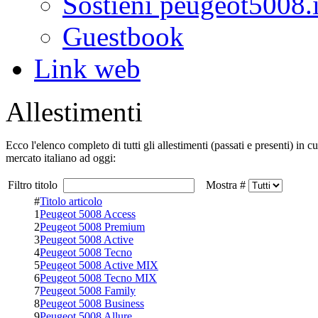
Sostieni peugeot5008.i
Guestbook
Link web
Allestimenti
Ecco l'elenco completo di tutti gli allestimenti (passati e presenti) in 
mercato italiano ad oggi:
Filtro titolo
Mostra #
#
Titolo articolo
1
Peugeot 5008 Access
2
Peugeot 5008 Premium
3
Peugeot 5008 Active
4
Peugeot 5008 Tecno
5
Peugeot 5008 Active MIX
6
Peugeot 5008 Tecno MIX
7
Peugeot 5008 Family
8
Peugeot 5008 Business
9
Peugeot 5008 Allure