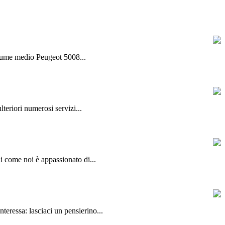
olume medio Peugeot 5008...
lteriori numerosi servizi...
hi come noi è appassionato di...
teressa: lasciaci un pensierino...