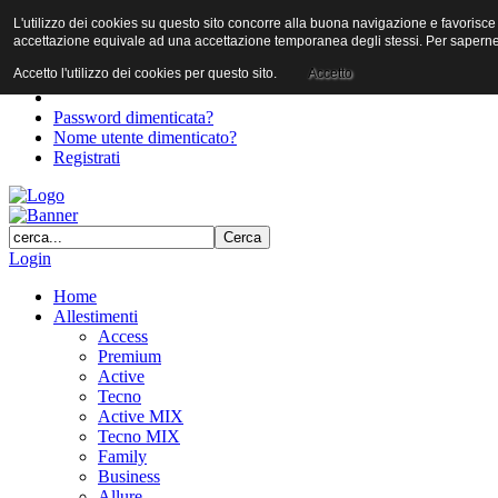
L'utilizzo dei cookies su questo sito concorre alla buona navigazione e favorisce il 
User
accettazione equivale ad una accettazione temporanea degli stessi. Per saperne d
Password
Accetto l'utilizzo dei cookies per questo sito.
Accetto
Password dimenticata?
Nome utente dimenticato?
Registrati
Login
Home
Allestimenti
Access
Premium
Active
Tecno
Active MIX
Tecno MIX
Family
Business
Allure