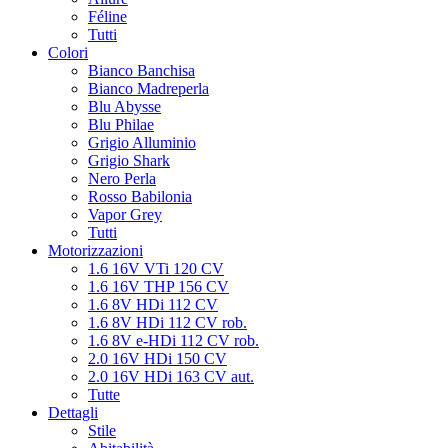
Féline
Tutti
Colori
Bianco Banchisa
Bianco Madreperla
Blu Abysse
Blu Philae
Grigio Alluminio
Grigio Shark
Nero Perla
Rosso Babilonia
Vapor Grey
Tutti
Motorizzazioni
1.6 16V VTi 120 CV
1.6 16V THP 156 CV
1.6 8V HDi 112 CV
1.6 8V HDi 112 CV rob.
1.6 8V e-HDi 112 CV rob.
2.0 16V HDi 150 CV
2.0 16V HDi 163 CV aut.
Tutte
Dettagli
Stile