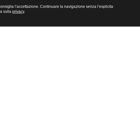
e consiglia l’accettazione. Continuare la navigazione senza l’esplicita
na sulla
privacy
.