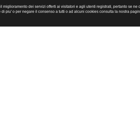
miglioramento dei servizi offerti ai visitatori e agli utenti registrati, pertanto se n
i piu' o per negare il consenso a tutti o ad alcuni cookies consulta la nostra pagi