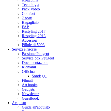
Abitabilità
Tecnologia
Pack Video
Comfort
7 posti
Bagagliaio
FAP
Restyling 2017
Restyling 2013
Accessori
Pillole di 5008
Servizi e risorse
Passione Peugeot
Service box Peugeot
Documentazione
Richiami
Officina
Sondaggi
Filmati
Art books
Gadgets
Newsletter
Guestbook
Acquisto
Guida all'acquisto