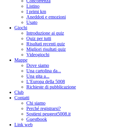
Concorrenza
Listino
I primi km
Aneddoti e emozioni
Usato
Giochi
Introduzione ai quiz
Quiz per tutti
Risultati recenti quiz
Migliori risultati quiz
Videogiochi
Mappe
Dove siamo
Una cartolina da...
Una gita a...
L'Europa della 5008
Richieste di pubblicazione
Club
Contatti
Chi siamo
Perché registrarsi?
Sostieni peugeot5008.it
Guestbook
Link web