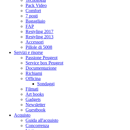
Tecnologia
Pack Video
Comfort
7 posti
Bagagliaio
FAP
Restyling 2017
Restyling 2013
Accessori
Pillole di 5008
Servizi e risorse
Passione Peugeot
Service box Peugeot
Documentazione
Richiami
Officina
Sondaggi
Filmati
Art books
Gadgets
Newsletter
Guestbook
Acquisto
Guida all'acquisto
Concorrenza