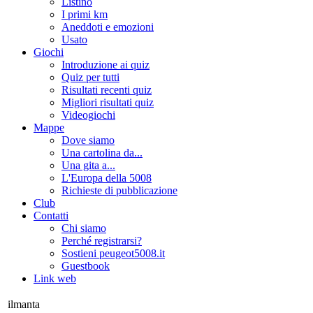
Listino
I primi km
Aneddoti e emozioni
Usato
Giochi
Introduzione ai quiz
Quiz per tutti
Risultati recenti quiz
Migliori risultati quiz
Videogiochi
Mappe
Dove siamo
Una cartolina da...
Una gita a...
L'Europa della 5008
Richieste di pubblicazione
Club
Contatti
Chi siamo
Perché registrarsi?
Sostieni peugeot5008.it
Guestbook
Link web
ilmanta