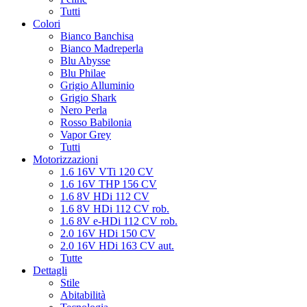
Tutti
Colori
Bianco Banchisa
Bianco Madreperla
Blu Abysse
Blu Philae
Grigio Alluminio
Grigio Shark
Nero Perla
Rosso Babilonia
Vapor Grey
Tutti
Motorizzazioni
1.6 16V VTi 120 CV
1.6 16V THP 156 CV
1.6 8V HDi 112 CV
1.6 8V HDi 112 CV rob.
1.6 8V e-HDi 112 CV rob.
2.0 16V HDi 150 CV
2.0 16V HDi 163 CV aut.
Tutte
Dettagli
Stile
Abitabilità