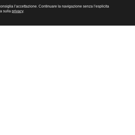
e consiglia l’accettazione. Continuare la navigazione senza l’esplicita
na sulla
privacy
.