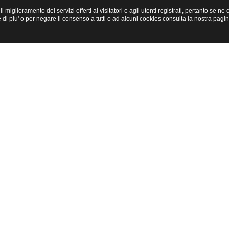
miglioramento dei servizi offerti ai visitatori e agli utenti registrati, pertanto se n
i piu' o per negare il consenso a tutti o ad alcuni cookies consulta la nostra pagi