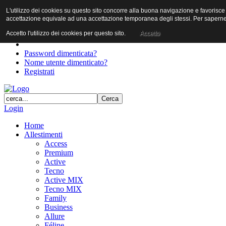
L'utilizzo dei cookies su questo sito concorre alla buona navigazione e favorisce il 
User
accettazione equivale ad una accettazione temporanea degli stessi. Per saperne d
Password
Accetto l'utilizzo dei cookies per questo sito.
Accetto
Password dimenticata?
Nome utente dimenticato?
Registrati
Login
Home
Allestimenti
Access
Premium
Active
Tecno
Active MIX
Tecno MIX
Family
Business
Allure
Féline