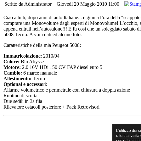
Scritto da Administrator
Giovedì 20 Maggio 2010 11:00
Ciao a tutti, dopo anni di auto Italiane... è giunta l’ora della "scappat
comprare una Monovolume dagli esperti di Monovolume! L’occhio, ad o
appena entrati nell’autosalone!!! E fu così che un soleggiato sabato d
5008 Tecno. A voi i dati ed alcune foto.
Caratteristiche della mia Peugeot 5008:
Immatricolazione
: 2010/04
Colore:
Blu Abysse
Motore:
2.0 16V HDi 150 CV FAP diesel euro 5
Cambio:
6 marce manuale
Allestimento:
Tecno
Optional e accessori
:
Allarme volumetrico e perimetrale con chiusura a doppia azione
Ruotino di scorta
Due sedili in 3a fila
Rilevatore ostacoli posteriore + Pack Retrovisori