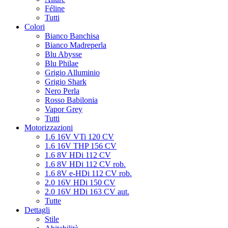
Féline
Tutti
Colori
Bianco Banchisa
Bianco Madreperla
Blu Abysse
Blu Philae
Grigio Alluminio
Grigio Shark
Nero Perla
Rosso Babilonia
Vapor Grey
Tutti
Motorizzazioni
1.6 16V VTi 120 CV
1.6 16V THP 156 CV
1.6 8V HDi 112 CV
1.6 8V HDi 112 CV rob.
1.6 8V e-HDi 112 CV rob.
2.0 16V HDi 150 CV
2.0 16V HDi 163 CV aut.
Tutte
Dettagli
Stile