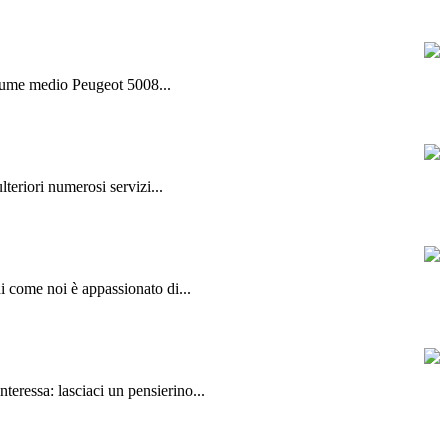
olume medio Peugeot 5008...
lteriori numerosi servizi...
hi come noi è appassionato di...
teressa: lasciaci un pensierino...