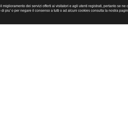
miglioramento dei servizi offerti ai visitatori e agli utenti registrati, pertanto se n
i piu' o per negare il consenso a tutti o ad alcuni cookies consulta la nostra pagi