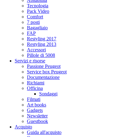
Abitabilità
Tecnologia
Pack Video
Comfort
7 posti
Bagagliaio
FAP
Restyling 2017
Restyling 2013
Accessori
Pillole di 5008
Servizi e risorse
Passione Peugeot
Service box Peugeot
Documentazione
Richiami
Officina
Sondaggi
Filmati
Art books
Gadgets
Newsletter
Guestbook
Acquisto
Guida all'acquisto