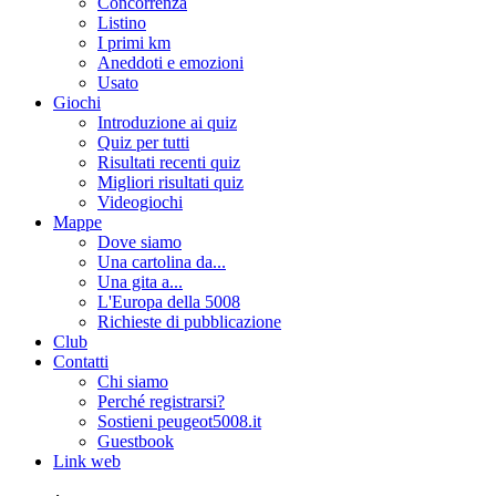
Concorrenza
Listino
I primi km
Aneddoti e emozioni
Usato
Giochi
Introduzione ai quiz
Quiz per tutti
Risultati recenti quiz
Migliori risultati quiz
Videogiochi
Mappe
Dove siamo
Una cartolina da...
Una gita a...
L'Europa della 5008
Richieste di pubblicazione
Club
Contatti
Chi siamo
Perché registrarsi?
Sostieni peugeot5008.it
Guestbook
Link web