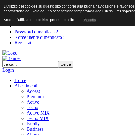
L'utilizzo dei cookies su questo sito concorre alla buona navigazione e favorisce il 
User
accettazione equivale ad una accettazione temporanea degli stessi. Per saperne d
Password
Accetto l'utilizzo dei cookies per questo sito.
Accetto
Password dimenticata?
Nome utente dimenticato?
Registrati
Login
Home
Allestimenti
Access
Premium
Active
Tecno
Active MIX
Tecno MIX
Family
Business
Allure