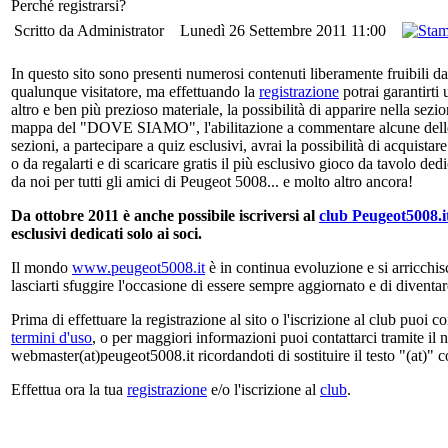
Perché registrarsi?
Scritto da Administrator
Lunedì 26 Settembre 2011 11:00
In questo sito sono presenti numerosi contenuti liberamente fruibili da
qualunque visitatore, ma effettuando la
registrazione
potrai garantirti 
altro e ben più prezioso materiale, la possibilità di apparire nella 
mappa del "DOVE SIAMO", l'abilitazione a commentare alcune dell
sezioni, a partecipare a quiz esclusivi, avrai la possibilità di acquista
o da regalarti e di scaricare gratis il più esclusivo gioco da tavolo de
da noi per tutti gli amici di Peugeot 5008... e molto altro ancora!
Da ottobre 2011 è anche possibile iscriversi al
club Peugeot5008.i
esclusivi dedicati solo ai soci.
Il mondo
www.peugeot5008.it
è in continua evoluzione e si arricchi
lasciarti sfuggire l'occasione di essere sempre aggiornato e di diventa
Prima di effettuare la registrazione al sito o l'iscrizione al club puoi c
termini d'uso
, o per maggiori informazioni puoi contattarci tramite il 
webmaster(at)peugeot5008.it ricordandoti di sostituire il testo "(at)" 
Effettua ora la tua
registrazione
e/o l'iscrizione al
club
.