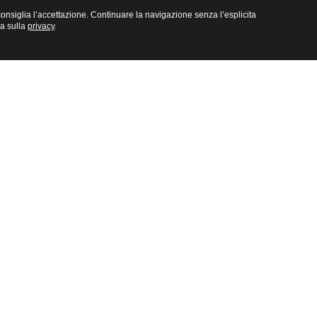
e consiglia l’accettazione. Continuare la navigazione senza l’esplicita
na sulla
privacy
.