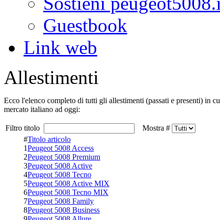
Sostieni peugeot5008.i
Guestbook
Link web
Allestimenti
Ecco l'elenco completo di tutti gli allestimenti (passati e presenti) in 
mercato italiano ad oggi:
Filtro titolo
Mostra #
#
Titolo articolo
1
Peugeot 5008 Access
2
Peugeot 5008 Premium
3
Peugeot 5008 Active
4
Peugeot 5008 Tecno
5
Peugeot 5008 Active MIX
6
Peugeot 5008 Tecno MIX
7
Peugeot 5008 Family
8
Peugeot 5008 Business
9
Peugeot 5008 Allure